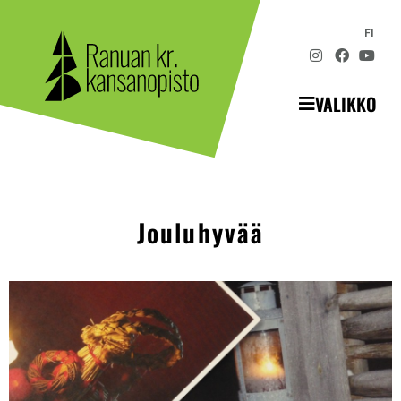
FI
VALIKKO
Jouluhyvää