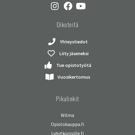
Oikoteitä
Yhteystiedot
Liity jäseneksi
Tue opistotyötä
Vuosikertomus
Pikalinkit
Wilma
Opistokauppa.fi
Lyhytkurssille.fi