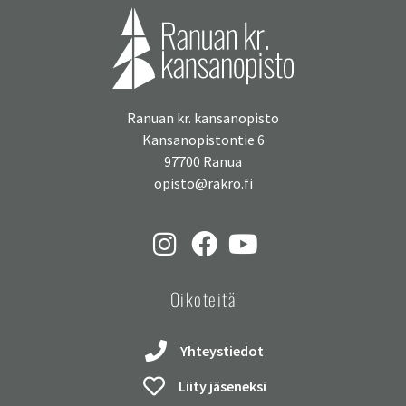
Ranuan kr. kansanopisto
Kansanopistontie 6
97700 Ranua
opisto@rakro.fi
Oikoteitä
Yhteystiedot
Liity jäseneksi