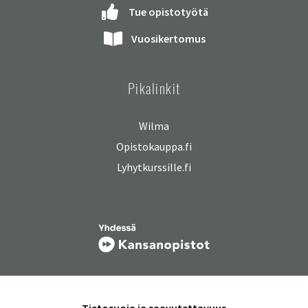
Tue opistotyötä
Vuosikertomus
Pikalinkit
Wilma
Opistokauppa.fi
Lyhytkurssille.fi