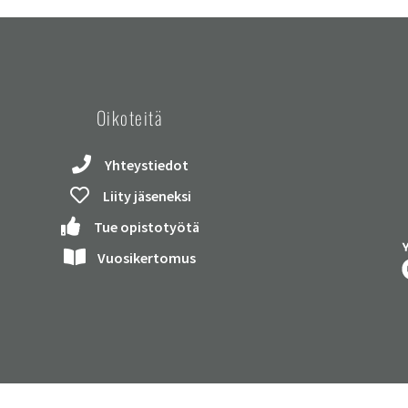
Oikoteitä
Yhteystiedot
Liity jäseneksi
Tue opistotyötä
Vuosikertomus