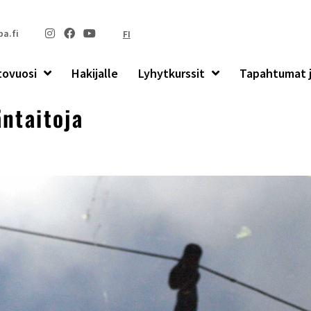
a.fi
FI
tovuosi
Hakijalle
Lyhytkurssit
Tapahtumat j
ntaitoja