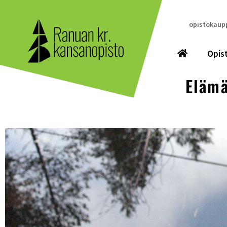
opistokaupp
Opis
Elämä