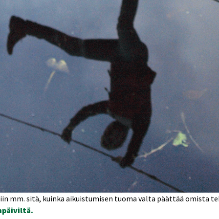
ittiin mm. sitä, kuinka aikuistumisen tuoma valta päättää omista
päiviltä.