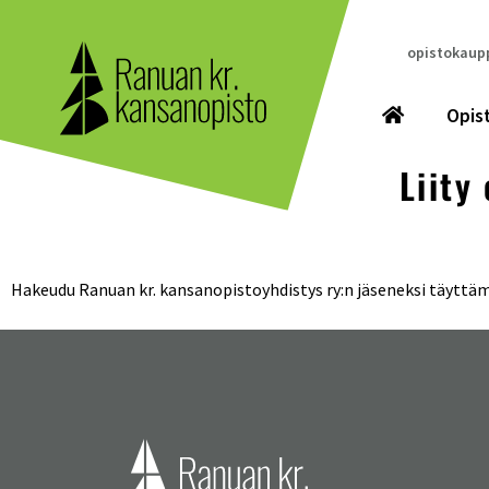
opistokaupp
Opis
Liity
Hakeudu Ranuan kr. kansanopistoyhdistys ry:n jäseneksi täyttä