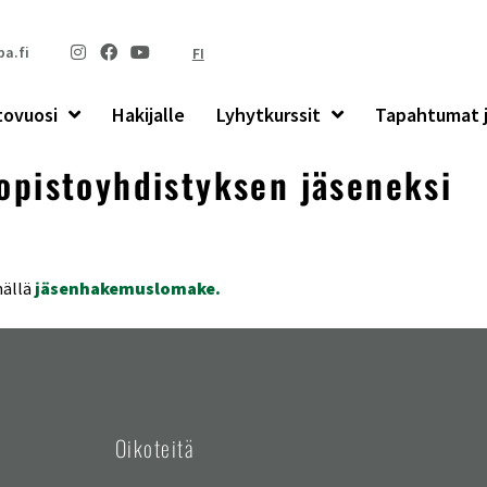
a.fi
FI
tovuosi
Hakijalle
Lyhytkurssit
Tapahtumat j
 opistoyhdistyksen jäseneksi
mällä
jäsenhakemuslomake.
Oikoteitä