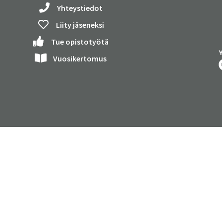
Yhteystiedot
Liity jäseneksi
Tue opistotyötä
Vuosikertomus