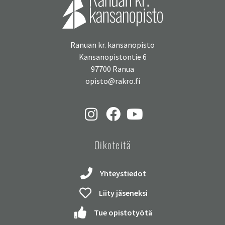
Ranuan kr. kansanopisto
Kansanopistontie 6
97700 Ranua
opisto@rakro.fi
Oikoteitä
Yhteystiedot
Liity jäseneksi
Tue opistotyötä