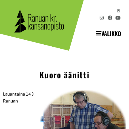
FI
VALIKKO
Kuoro äänitti
Lauantaina 14.3.
Ranuan