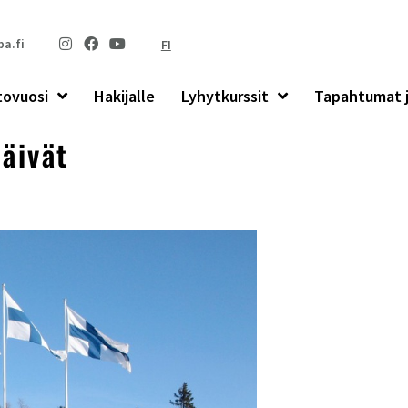
a.fi
FI
tovuosi
Hakijalle
Lyhytkurssit
Tapahtumat j
päivät