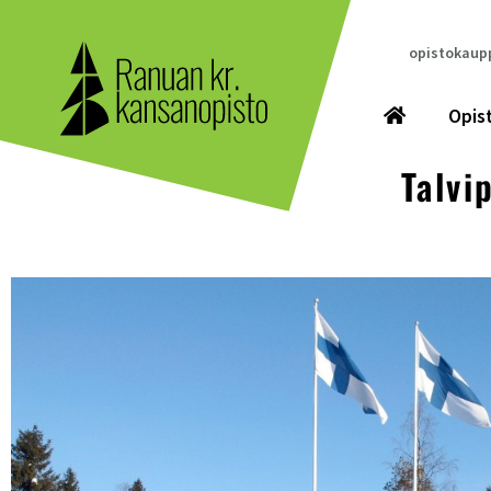
opistokaupp
Opis
Talvi