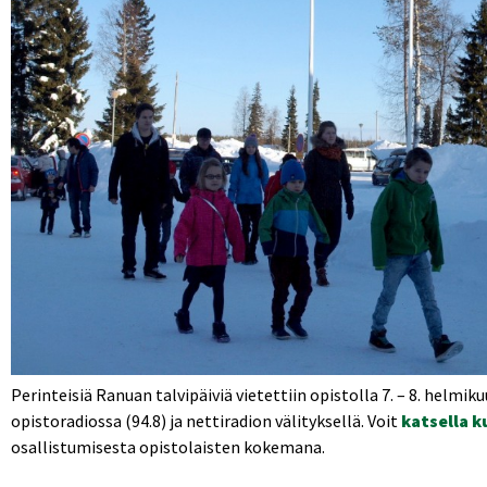
Perinteisiä Ranuan talvipäiviä vietettiin opistolla 7. – 8. helmi
opistoradiossa (94.8) ja nettiradion välityksellä. Voit
katsella k
osallistumisesta opistolaisten kokemana.