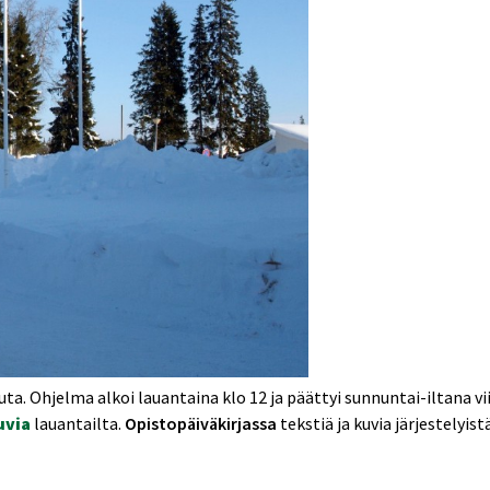
kuuta. Ohjelma alkoi lauantaina klo 12 ja päättyi sunnuntai-iltana
uvia
lauantailta.
Opistopäiväkirjassa
tekstiä ja kuvia järjestelyi