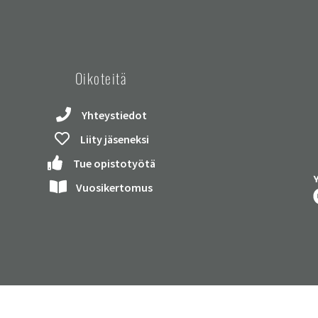
Oikoteitä
Yhteystiedot
Liity jäseneksi
Tue opistotyötä
Vuosikertomus