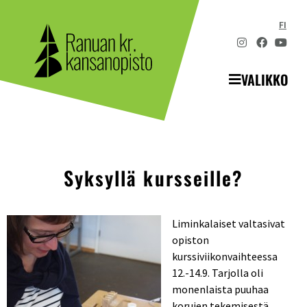
FI
VALIKKO
Syksyllä kursseille?
Liminkalaiset valtasivat
opiston
kurssiviikonvaihteessa
12.-14.9. Tarjolla oli
monenlaista puuhaa
korujen tekemisestä