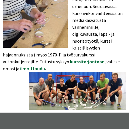
urheiluun. Seuraavassa
kurssiviikonvaihteessa on
mediakasvatusta
vanhemmille,
digikuvausta, lapsi- ja
nuorisotyötä, kurssi
kristillisyyden
hajaannuksista ( myös 1970-l) ja työturvakurssi
autonkuljettajille. Tutustu syksyn
kurssitarjontaan
, valitse
omasi ja
ilmoittaudu
.