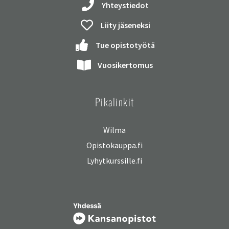
Yhteystiedot
Liity jäseneksi
Tue opistotyötä
Vuosikertomus
Pikalinkit
Wilma
Opistokauppa.fi
Lyhytkurssille.fi