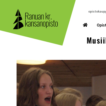
opistokaupp
Opis
Musii