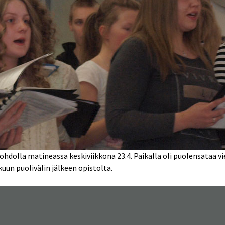
ohdolla matineassa keskiviikkona 23.4. Paikalla oli puolensataa v
uun puolivälin jälkeen opistolta.