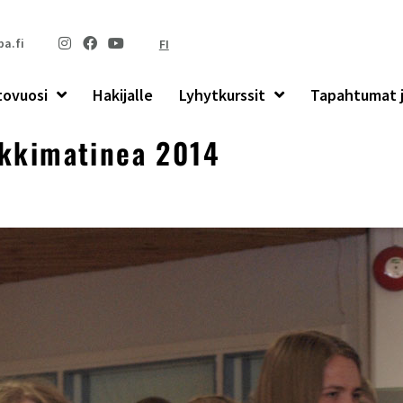
a.fi
FI
tovuosi
Hakijalle
Lyhytkurssit
Tapahtumat j
kkimatinea 2014