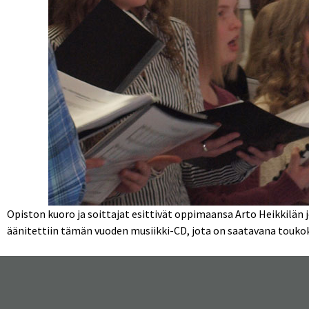
Opiston kuoro ja soittajat esittivät oppimaansa Arto Heikkilän j
äänitettiin tämän vuoden musiikki-CD, jota on saatavana toukok