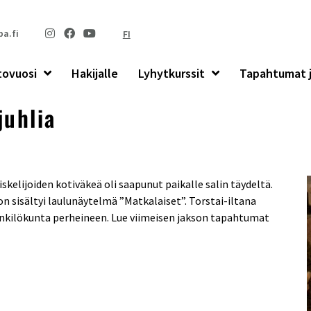
a.fi
FI
tovuosi
Hakijalle
Lyhytkurssit
Tapahtumat j
juhlia
iskelijoiden kotiväkeä oli
saapunut paikalle salin täydeltä.
 sisältyi laulunäytelmä ”Matkalaiset”. Torstai-iltana
 henkilökunta perheineen. Lue viimeisen jakson tapahtumat