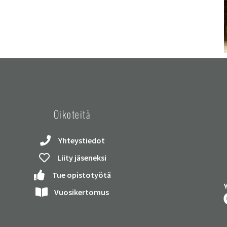
Oikoteitä
Yhteystiedot
Liity jäseneksi
Tue opistotyötä
Vuosikertomus