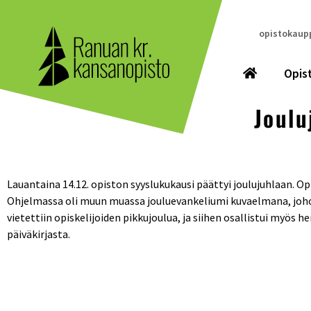
opistokaupp
Opis
Joulu
Lauantaina 14.12. opiston syyslukukausi päättyi joulujuhlaan. Op
Ohjelmassa oli muun muassa jouluevankeliumi kuvaelmana, johon
vietettiin opiskelijoiden pikkujoulua, ja siihen osallistui myös
päiväkirjasta.