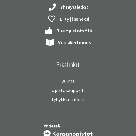
Yhteystiedot
Liity jäseneksi
Tue opistotyötä
Vuosikertomus
Pikalinkit
Wilma
Opistokauppa.fi
Lyhytkurssille.fi