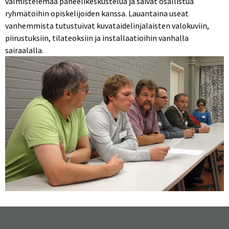
valmistelemaa paneelikeskustelua ja saivat osallistua
ryhmätöihin opiskelijoiden kanssa. Lauantaina useat
vanhemmista tutustuivat kuvataidelinjalaisten valokuviin,
piirustuksiin, tilateoksiin ja installaatioihin vanhalla
sairaalalla.