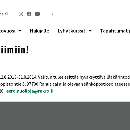
a.fi
FI
tovuosi
Hakijalle
Lyhytkurssit
Tapahtumat j
tiimiin!
2.8.2013-31.8.2014. Valitun tulee esittää hyväksyttävä lääkärintodi
opistontie 6, 97700 Ranua tai alla olevaan sähköpostiosoitteesee
220,
eero.nuolioja@rakro.fi