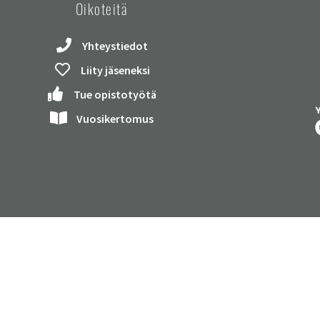
Oikoteitä
Yhteystiedot
Liity jäseneksi
Tue opistotyötä
Vuosikertomus