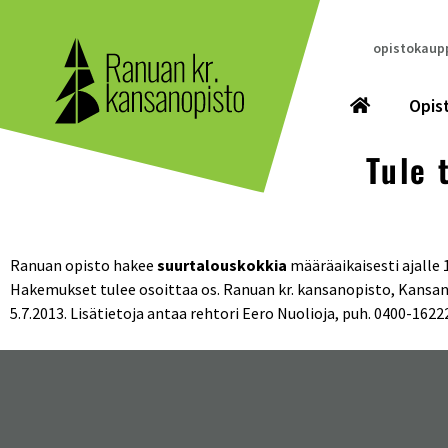
opistokaupp
Opis
Tule 
Ranuan opisto hakee
suurtalouskokkia
määräaikaisesti ajalle 1
Hakemukset tulee osoittaa os. Ranuan kr. kansanopisto, Kansan
5.7.2013. Lisätietoja antaa rehtori Eero Nuolioja, puh. 0400-162