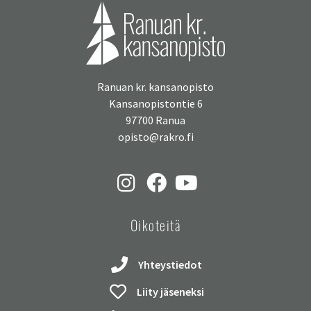
Ranuan kr. kansanopisto
Kansanopistontie 6
97700 Ranua
opisto@rakro.fi
Oikoteitä
Yhteystiedot
Liity jäseneksi