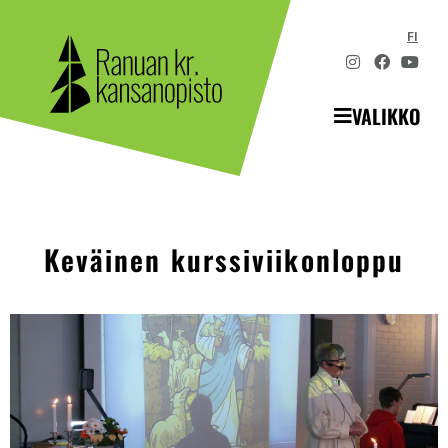
FI
VALIKKO
Keväinen kurssiviikonloppu