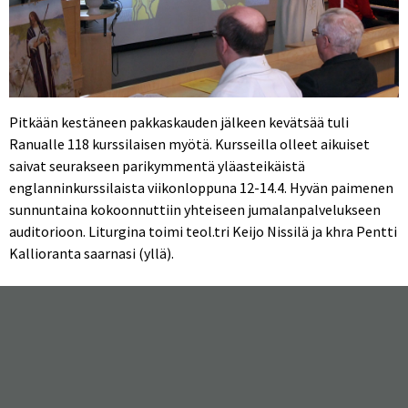
Pitkään kestäneen pakkaskauden jälkeen kevätsää tuli
Ranualle 118 kurssilaisen myötä. Kursseilla olleet aikuiset
saivat seurakseen parikymmentä yläasteikäistä
englanninkurssilaista viikonloppuna 12-14.4. Hyvän paimenen
sunnuntaina kokoonnuttiin yhteiseen jumalanpalvelukseen
auditorioon. Liturgina toimi teol.tri Keijo Nissilä ja khra Pentti
Kallioranta saarnasi (yllä).