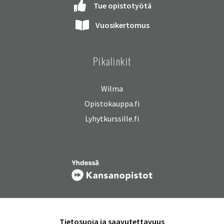
Tue opistotyötä
Vuosikertomus
Pikalinkit
Wilma
Opistokauppa.fi
Lyhytkurssille.fi
Tietosuoja ja saavutettavuus