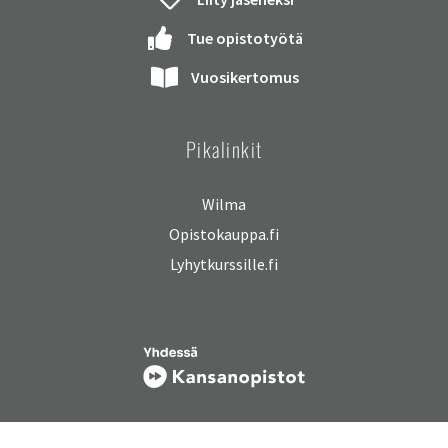
Tue opistotyötä
Vuosikertomus
Pikalinkit
Wilma
Opistokauppa.fi
Lyhytkurssille.fi