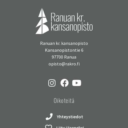
Ranuan kr. kansanopisto
Kansanopistontie 6
97700 Ranua
opisto@rakro.fi
Oikoteitä
Yhteystiedot
Liity jäseneksi