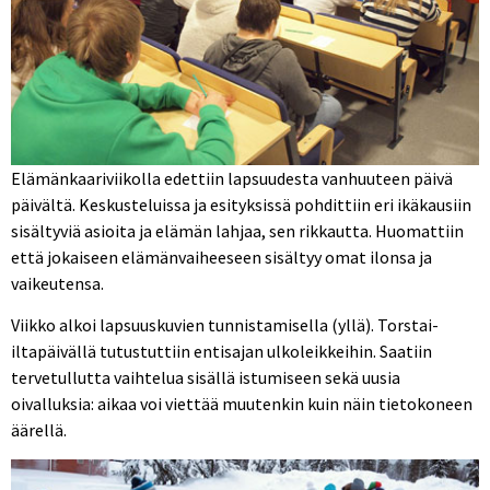
Elämänkaariviikolla edettiin lapsuudesta vanhuuteen päivä
päivältä. Keskusteluissa ja esityksissä pohdittiin eri ikäkausiin
sisältyviä asioita ja elämän lahjaa, sen rikkautta. Huomattiin
että jokaiseen elämänvaiheeseen sisältyy omat ilonsa ja
vaikeutensa.
Viikko alkoi lapsuuskuvien tunnistamisella (yllä). Torstai-
iltapäivällä tutustuttiin entisajan ulkoleikkeihin. Saatiin
tervetullutta vaihtelua sisällä istumiseen sekä uusia
oivalluksia: aikaa voi viettää muutenkin kuin näin tietokoneen
äärellä.