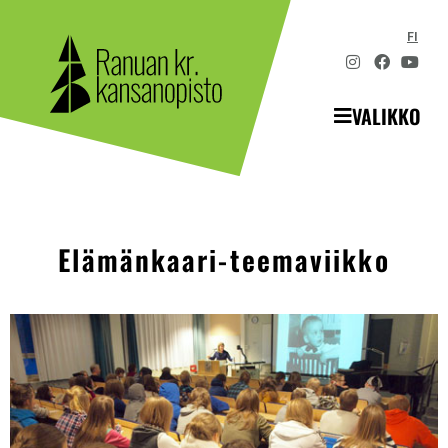
FI
VALIKKO
Elämänkaari-teemaviikko