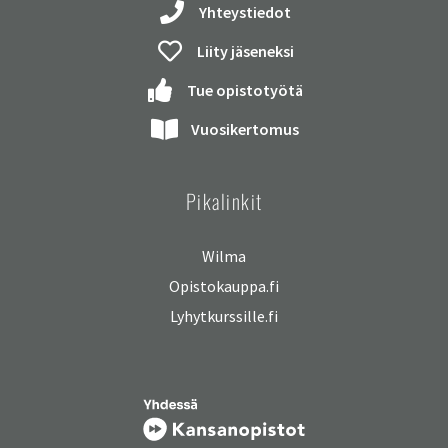
Yhteystiedot
Liity jäseneksi
Tue opistotyötä
Vuosikertomus
Pikalinkit
Wilma
Opistokauppa.fi
Lyhytkurssille.fi